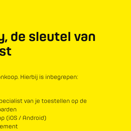
y, de sleutel van
st
koop. Hierbij is inbegrepen:
ecialist van je toestellen op de
aarden
p (iOS / Android)
nement