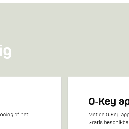
ig
O‑Key a
oning of het
Met de O‑Key app
Gratis beschikbaa