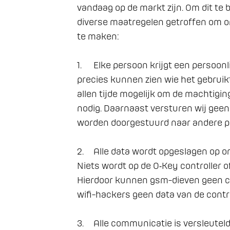
vandaag op de markt zijn. Om dit te
diverse maatregelen getroffen om o
te maken:

1.	Elke persoon krijgt een persoonlijk account, waardoor we 
precies kunnen zien wie het gebruikt
allen tijde mogelijk om de machtiging
nodig. Daarnaast versturen wij geen
worden doorgestuurd naar andere p
2.	Alle data wordt opgeslagen op ons beveiligde platform. 
Niets wordt op de O‑Key controller o
Hierdoor kunnen gsm-dieven geen c
wifi-hackers geen data van de control
3.	Alle communicatie is versleuteld met AES 256 encryptie, 