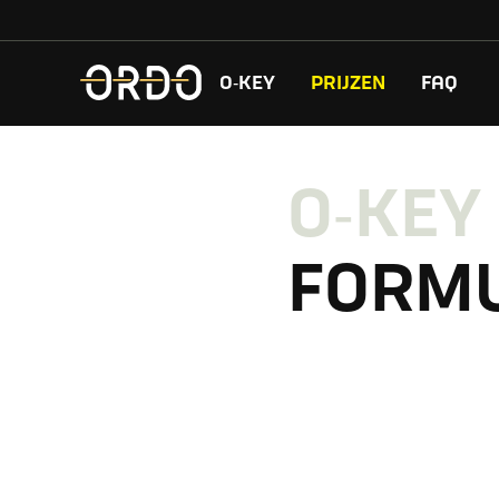
O‑KEY
PRIJZEN
FAQ
O‑KEY
FORM