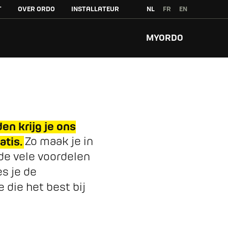
T
OVER ORDO
INSTALLATEUR
NL
FR
EN
MYORDO
en krijg je ons
tis.
Zo maak je in
 de vele voordelen
s je de
die het best bij